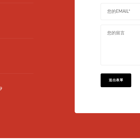
送出表單
9