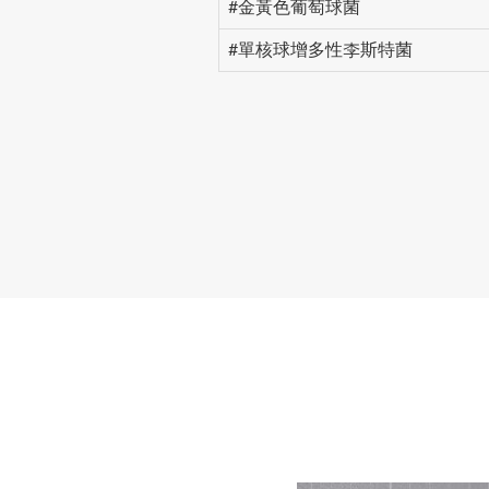
#金黃色葡萄球菌
#單核球增多性李斯特菌