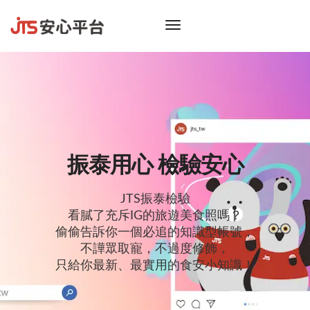
toggle
navigation
振泰用心 檢驗安心
JTS振泰檢驗
看膩了充斥IG的旅遊美食照嗎？
偷偷告訴你一個必追的知識型帳號，
不譁眾取寵，不過度修飾，
只給你最新、最實用的食安小知識！