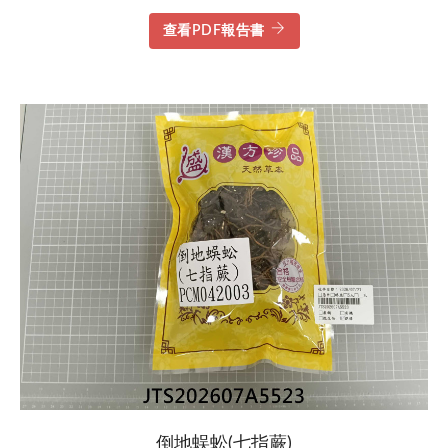
查看PDF報告書
倒地蜈蚣(七指蕨)