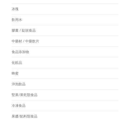
冰塊
飲用水
膠囊 / 錠狀食品
中藥材 / 中藥飲片
食品添加物
化粧品
蜂蜜
沖泡飲品
堅果/果乾類食品
冷凍食品
果醬/餡料類食品