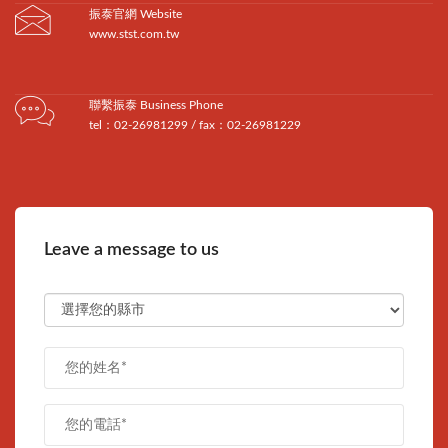
振泰官網 Website
www.stst.com.tw
聯繫振泰 Business Phone
tel：02-26981299 / fax：02-26981229
Leave a message to us