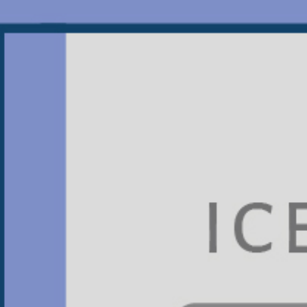
JTS振泰檢驗
看膩了充斥IG的旅遊美食照嗎？
偷偷告訴你一個必追的知識型帳號，
不譁眾取寵，不過度修飾，
只給你最新、最實用的食安小知識！