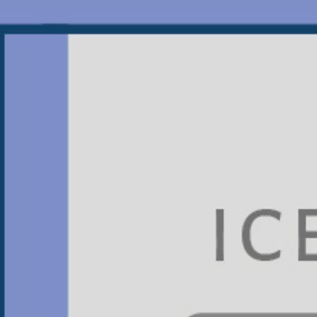
JTS振泰檢驗
看膩了充斥IG的旅遊美食照嗎？
偷偷告訴你一個必追的知識型帳號，
不譁眾取寵，不過度修飾，
只給你最新、最實用的食安小知識！