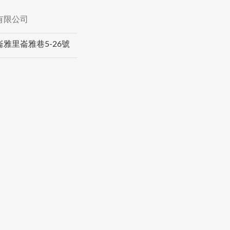
有限公司
雅里崙雅巷5-26號