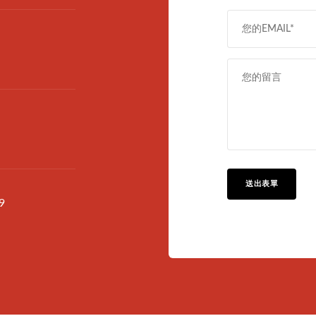
送出表單
9