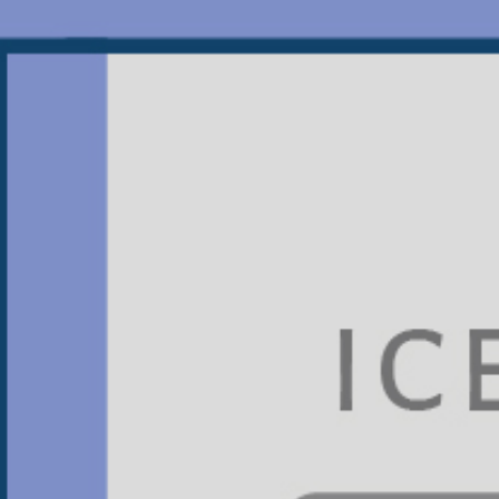
JTS振泰檢驗
看膩了充斥IG的旅遊美食照嗎？
偷偷告訴你一個必追的知識型帳號，
不譁眾取寵，不過度修飾，
只給你最新、最實用的食安小知識！