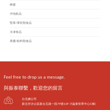
蜂蜜
沖泡飲品
堅果/果乾類食品
冷凍食品
果醬/餡料類食品
Feel free to drop us a message.
與振泰聯繫，歡迎您的留言
台北總公司
新北市汐止區新台五路一段79號13F-7(遠東世界中心C棟)