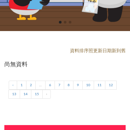
資料排序照更新日期新到舊
尚無資料
‹
1
2
...
6
7
8
9
10
11
12
13
14
15
›