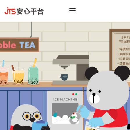
toggle
navigation
振
看膩
偷偷告
不
只給你